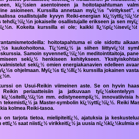
ineen, kï¿½sien asentoineen ja hoitotapahtuman valmi
vine asioineen. Kurssilla annetaan myï¿½s "viritykset", 
aalissa osallistujalle kyvyn
Reiki
-energian kï¿½yttï¿½ï¿½
 tehdï¿½ï¿½n jokaiselle osallistujalle erikseen ja sen myï
¿½n. Kokeita kurssilla ei ole; kaikki lï¿½pï¿½isevï¿½t
rantamismetodeilla: hoitotapahtuma ei ole sidottu aikaa
¿½s kaukohoitona. Tï¿½mï¿½ ja siihen liittyvï¿½t symb
skurssia. Samoin syvennetï¿½ï¿½n meditointitaitoja, pa
amiseen sekï¿½ henkiseen kehitykseen. Yksityiskohtais
ja valmistelut sekï¿½ omien energiakanavien edelleen avaa
¿½s ohjelmaan. Myï¿½s tï¿½llï¿½ kurssilla jokainen vasta
ï¿½n.
urssi on Usui-
Reikin
viimeinen aste. Se on hyvin haaste
ta
Reikin
periaatteisiin ja jatkuvaan tyï¿½skentely
 kï¿½sitellï¿½ï¿½n mm. edistyneempiï¿½, innovatiivisia h
en tekemistï¿½ ja Master-symbolin kï¿½yttï¿½ï¿½.
Reiki
Mast
kkia kolmea
Reiki
-tasoa.
 on tarjota tietoa, mielipiteitï¿½, ajatuksia ja keskustelu
von ettï¿½ saat niistï¿½ virikkeitï¿½ ja uusia nï¿½kï¿½kulmia