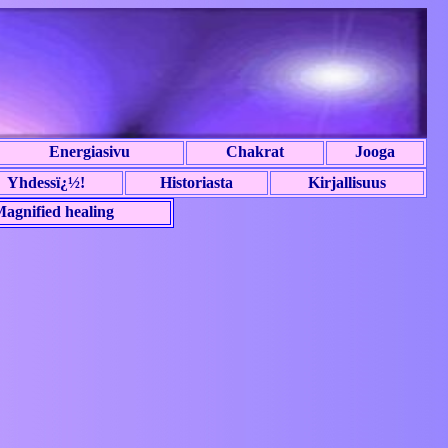
Energiasivu
Chakrat
Jooga
Yhdessï¿½!
Historiasta
Kirjallisuus
agnified healing