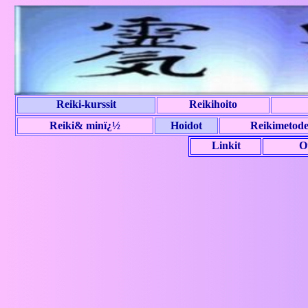
Reiki-kurssit
Reikihoito
Reiki& minï¿½
Hoidot
Reikimetode
Linkit
O