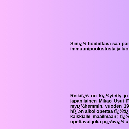
Siinï¿½ hoidettava saa pa
immuunipuolustusta ja luo
Reikiï¿½
on kï¿½ytetty jo 
japanilainen
Mikao Usui
lï
myï¿½hemmin, vuoden 1938
hï¿½n alkoi opettaa tï¿½tï
kaikkialle maailmaan; tï¿
opettavat joka pï¿½ivï¿½ 