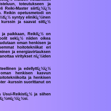
steluun, toteutukseen ja
eli
Reiki
-Master siirtï¿½ï¿½
n.
Reiki
n opetusmetodi on
¿½tï¿½ syntyy elinikï¿½inen
 kurssin ja saavat siitï¿½
n ja paikkaan,
Reiki
ï¿½ on
olit sekï¿½ niiden oikea
neudutaan oman henkisen ja
emmat hoitotekniikat eri
minen ja energiavirtauksen
anottaa viritykset nï¿½iden
ellinen ja edellyttï¿½ï¿½
yn oman henkisen kasvun
oitotekniikoita ja henkisen
er -kurssin suorittanut on
a Usui-
Reiki
stï¿½ ja siihen
 elï¿½mï¿½ï¿½si.