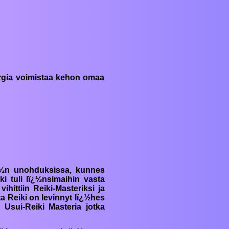
ergia voimistaa kehon omaa
½ï¿½n unohduksissa, kunnes
ki
tuli lï¿½nsimaihin vasta
ihittiin
Reiki-Masteriksi
ja
ta
Reiki
on levinnyt lï¿½hes
0 Usui-
Reiki
Masteria jotka