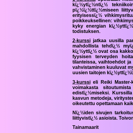
kï¿½ytï¿½ntï¿½ tekniiko
pï¿½ï¿½ttï¿½miseen liitty
erityisessï¿½ vihkimysritu
poikkeuksellinen: vihkimys
kyky energian kï¿½yttï¿½ï
todistuksen.
2-kurssi
jatkaa uusilla pa
mahdollista tehdï¿½ myï
kï¿½yttï¿½ ovat osa kakko
fyysisen terveyden hoit
tilanteissa, vaihtoehdot 
vahvistaminen kuuluvat myï
uusien taitojen kï¿½yttï¿½
3-kurssi
eli
Reiki
Master-k
voimakasta sitoutumis
edistï¿½miseksi. Kurssilla
kasvun metodeja, virityst
oikeutettu opettamaan kai
Nï¿½iden sivujen tarkoitus
liittyvistï¿½ asioista. Toi
Tainamaarit