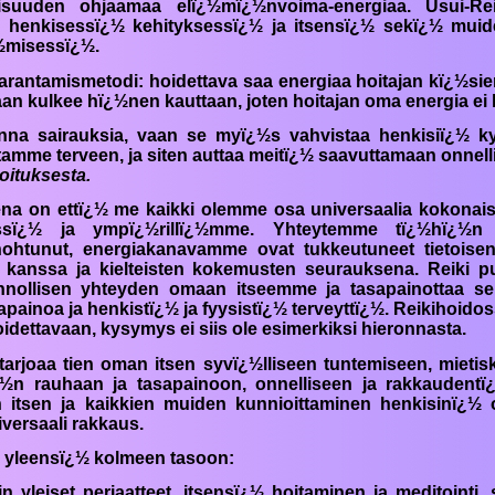
suuden ohjaamaa elï¿½mï¿½nvoima-energiaa. Usui-
Rei
henkisessï¿½ kehityksessï¿½ ja itsensï¿½ sekï¿½ muide
¿½misessï¿½.
arantamismetodi: hoidettava saa energiaa hoitajan kï¿½sie
vaan kulkee hï¿½nen kauttaan, joten hoitajan oma energia ei
nna sairauksia, vaan se myï¿½s vahvistaa henkisiï¿½ k
mme terveen, ja siten auttaa meitï¿½ saavuttamaan onnelli
oituksesta.
na on ettï¿½ me kaikki olemme osa universaalia kokonai
issï¿½ ja ympï¿½rillï¿½mme. Yhteytemme tï¿½hï¿½n
htunut, energiakanavamme ovat tukkeutuneet tietoise
 kanssa ja kielteisten kokemusten seurauksena.
Reiki
pu
nnollisen yhteyden omaan itseemme ja tasapainottaa se
apainoa ja henkistï¿½ ja fyysistï¿½ terveyttï¿½.
Reiki
hoidos
idettavaan, kysymys ei siis ole esimerkiksi hieronnasta.
tarjoaa tien oman itsen syvï¿½lliseen tuntemiseen, mietisk
½n rauhaan ja tasapainoon, onnelliseen ja rakkaudent
itsen ja kaikkien muiden kunnioittaminen henkisinï¿½ ol
versaali rakkaus.
tu yleensï¿½ kolmeen tasoon:
i
n yleiset periaatteet, itsensï¿½ hoitaminen ja meditoint