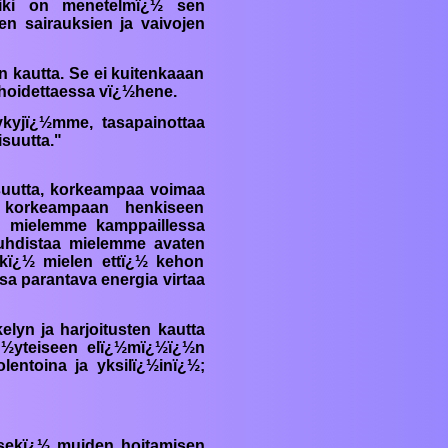
ki
on menetelmï¿½ sen
n sairauksien ja vaivojen
n kautta. Se ei kuitenkaaan
 hoidettaessa vï¿½hene.
ykyjï¿½mme, tasapainottaa
suutta."
suutta, korkeampaa voimaa
 korkeampaan henkiseen
n mielemme kamppaillessa
hdistaa mielemme avaten
kï¿½ mielen ettï¿½ kehon
sa parantava energia virtaa
elyn ja harjoitusten kautta
ï¿½yteiseen elï¿½mï¿½ï¿½n
entoina ja yksilï¿½inï¿½;
i, sekï¿½ muiden hoitamisen