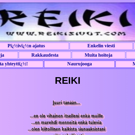
Pï¿½ivï¿½n ajatus
Enkelin viesti
ja
Rakkaudesta
Muita hoitoja
ta yhteyttï¿½!
Naurujooga
M
REIKI