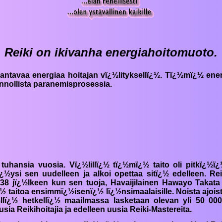
Reiki on ikivanha energiahoitomuoto.
rantavaa energiaa hoitajan vï¿½lityksellï¿½. Tï¿½mï¿½ en
nnollista paranemisprosessia.
tuhansia vuosia. Vï¿½lillï¿½ tï¿½mï¿½ taito oli pitkï¿
¿½ysi sen uudelleen ja alkoi opettaa sitï¿½ edelleen.
Rei
 jï¿½lkeen kun sen tuoja, Havaijilainen Hawayo Takata v
¿½ taitoa ensimmï¿½isenï¿½ lï¿½nsimaalaisille. Noista ajois
½llï¿½ hetkellï¿½ maailmassa lasketaan olevan yli 50 00
uusia
Reiki
hoitajia ja edelleen uusia
Reiki
-Mastereita.