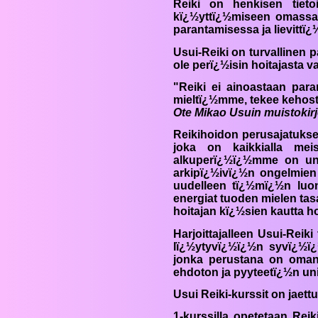
Reiki
on henkisen tietoi
kï¿½yttï¿½miseen omassa 
parantamisessa ja lievittï
Usui-
Reiki
on turvallinen p
ole perï¿½isin hoitajasta 
"
Reiki
ei ainoastaan para
mieltï¿½mme, tekee kehosta
Ote Mikao Usuin muistokirj
Reiki
hoidon perusajatukse
joka on kaikkialla me
alkuperï¿½ï¿½mme on uno
arkipï¿½ivï¿½n ongelmien
uudelleen tï¿½mï¿½n luo
energiat tuoden mielen tas
hoitajan kï¿½sien kautta ho
Harjoittajalleen Usui-
Reiki
lï¿½ytyvï¿½ï¿½n syvï¿½ï¿
jonka perustana on oman 
ehdoton ja pyyteetï¿½n uni
Usui
Reiki
-kurssit on jaet
1-kurssilla
opetetaan
Reik