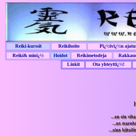
Reiki-kurssit
Reikihoito
Pï¿½ivï¿½n ajatu
Reiki& minï¿½
Hoidot
Reikimetodeja
Rakkaud
Linkit
Ota yhteyttï¿½!