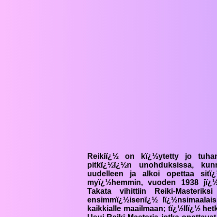
Reikiï¿½
on kï¿½ytetty jo tuhans
pitkï¿½ï¿½n unohduksissa, kun
uudelleen ja alkoi opettaa sit
myï¿½hemmin, vuoden 1938 jï¿½l
Takata vihittiin
Reiki-Masteriksi
ensimmï¿½isenï¿½ lï¿½nsimaalaisi
kaikkialle maailmaan; tï¿½llï¿½ het