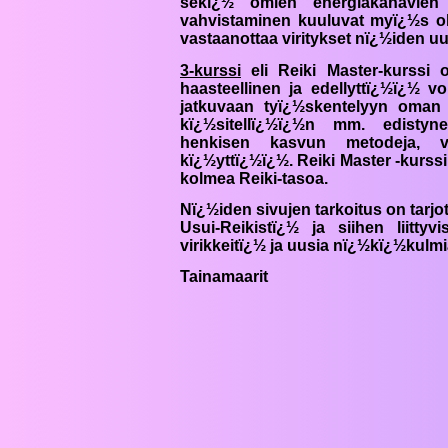
sekï¿½ omien energiakanavien 
vahvistaminen kuuluvat myï¿½s oh
vastaanottaa viritykset nï¿½iden uu
3-kurssi
eli
Reiki
Master-kurssi 
haasteellinen ja edellyttï¿½ï¿½ v
jatkuvaan tyï¿½skentelyyn oman 
kï¿½sitellï¿½ï¿½n mm. edistynee
henkisen kasvun metodeja, vi
kï¿½yttï¿½ï¿½.
Reiki
Master -kurssi
kolmea
Reiki
-tasoa.
Nï¿½iden sivujen tarkoitus on tarjota
Usui-
Reiki
stï¿½ ja siihen liittyv
virikkeitï¿½ ja uusia nï¿½kï¿½kulm
Tainamaarit