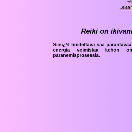
Reiki on ikiva
Siinï¿½ hoidettava saa parantavaa
energia voimistaa kehon oma
paranemisprosessia.