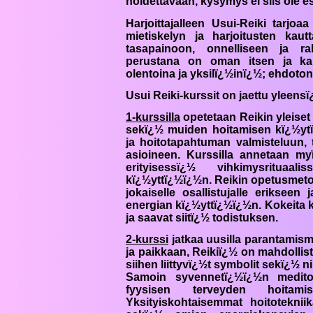
hoidettavaan, kysymys ei siis ole e
Harjoittajalleen Usui-
Reiki
tarjoaa 
mietiskelyn ja harjoitusten kau
tasapainoon, onnelliseen ja r
perustana on oman itsen ja kai
olentoina ja yksilï¿½inï¿½; ehdoton
Usui
Reiki
-kurssit on jaettu yleen
1-kurssilla
opetetaan
Reiki
n yleiset
sekï¿½ muiden hoitamisen kï¿½ytï
ja hoitotapahtuman valmisteluun, 
asioineen. Kurssilla annetaan myï
erityisessï¿½ vihkimysrituaa
kï¿½yttï¿½ï¿½n.
Reiki
n opetusmeto
jokaiselle osallistujalle eriksee
energian kï¿½yttï¿½ï¿½n. Kokeita ku
ja saavat siitï¿½ todistuksen.
2-kurssi
jatkaa uusilla parantamisme
ja paikkaan,
Reiki
ï¿½ on mahdollis
siihen liittyvï¿½t symbolit sekï¿½ 
Samoin syvennetï¿½ï¿½n meditoi
fyysisen terveyden hoitam
Yksityiskohtaisemmat hoitotekniika