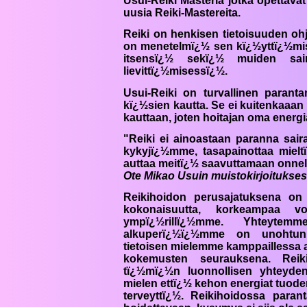
Usui-
Reiki
Masteria jotka opettava
uusia
Reiki
-Mastereita.
Reiki
on henkisen tietoisuuden oh
on menetelmï¿½ sen kï¿½yttï¿½mi
itsensï¿½ sekï¿½ muiden sair
lievittï¿½misessï¿½.
Usui-
Reiki
on turvallinen paranta
kï¿½sien kautta. Se ei kuitenkaaan
kauttaan, joten hoitajan oma energ
"
Reiki
ei ainoastaan paranna sair
kykyjï¿½mme, tasapainottaa miel
auttaa meitï¿½ saavuttamaan onnell
Ote Mikao Usuin muistokirjoitukses
Reiki
hoidon perusajatuksena on 
kokonaisuutta, korkeampaa v
ympï¿½rillï¿½mme. Yhteyte
alkuperï¿½ï¿½mme on unohtunu
tietoisen mielemme kamppaillessa a
kokemusten seurauksena.
Reik
tï¿½mï¿½n luonnollisen yhteyde
mielen ettï¿½ kehon energiat tuoden
terveyttï¿½.
Reiki
hoidossa parant